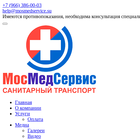
+7 (966) 386-00-03
help@mosmedservice.su
Имеются противопоказания, необходима консультация специал
Главная
О компании
Услуги
Оплата
Медиа
Галереи
Видео