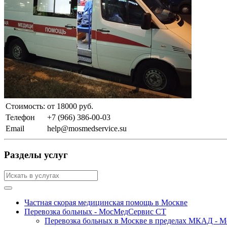
Стоимость:
от 18000 руб.
Телефон
+7 (966) 386-00-03
Email
help@mosmedservice.su
Разделы услуг
Частная скорая медицинская помощь в Москве
Перевозка больных - МосМедСервис СТ
Перевозка больных в Москве в пределах МКАД - 