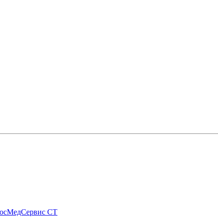
МосМедСервис СТ