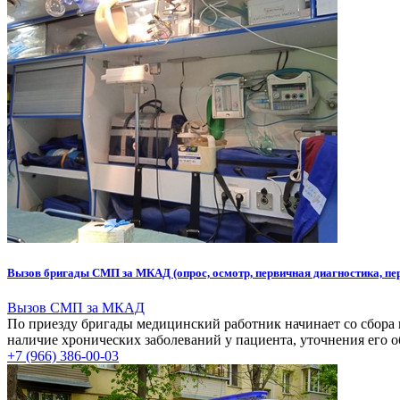
Вызов бригады СМП за МКАД (опрос, осмотр, первичная диагностика, п
Вызов СМП за МКАД
По приезду бригады медицинский работник начинает со сбора 
наличие хронических заболеваний у пациента, уточнения его об
+7 (966) 386-00-03