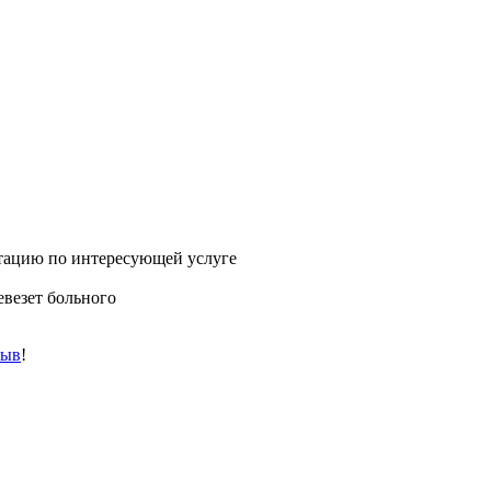
ьтацию по интересующей услуге
евезет больного
зыв
!