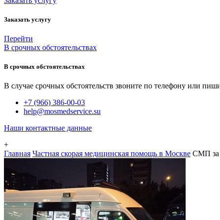
Заказать услугу
Заказать услугу
Перейти
В срочных обстоятельствах
В срочных обстоятельствах
В случае срочных обстоятельств звоните по телефону или пиши
+7 (966) 386-00-03
help@mosmedservice.su
Наши контактные данные
+
Главная
Частная скорая медицинская помощь в Москве
СМП за