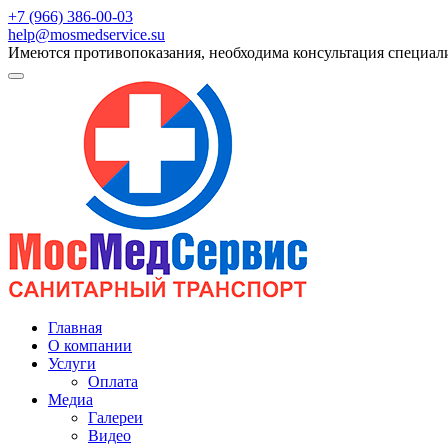
+7 (966) 386-00-03
help@mosmedservice.su
Имеются противопоказания, необходима консультация специал
Главная
О компании
Услуги
Оплата
Медиа
Галереи
Видео