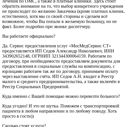
лечения по ОМС, а также в платные клиники. Здесь стоит
обратить внимание на то, что выбор конкретного учреждения
не происходит по желанию Заказчика (кроме платных клиник,
естественно), хотя мы со своей стороны и сделаем всё
возможное, чтобы Вы попали в желаемую больницу, но не
факт. Более подробно при звонке диспетчеру.
Вы работаете официально?
Да. Сервис предоставления услуг «МосМедСервис СТ»
предоставляется ИП Седов Александр Николаевич, ИНН
343902652148, ОГРНИП 321344300064159. Работаем по
договору, при необходимости предоставляем документы для
предоставления в социальные службы на компенсацию, с
юрлицами работаем так же по договору, принимаем оплату
через выставление счёта. ИП Седов А.Н. входит в Реестр
малого и среднего предпринимательства, а также включён в
Реестр Социальных Предприятий.
Куда именно с Вашей помощью можно перевезти больного?
Куда угодно! И это не шутка. Поможем с транспортировкой
пациента в любом направлении и по любому поводу. Хоть
просто в гости))
Сколько стоят услуги?