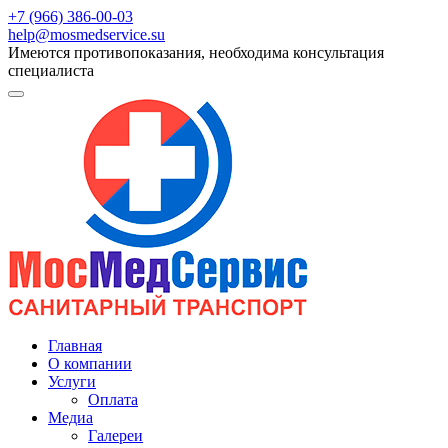
+7 (966) 386-00-03
help@mosmedservice.su
Имеются противопоказания, необходима консультация
специалиста
Главная
О компании
Услуги
Оплата
Медиа
Галереи