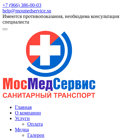
+7 (966) 386-00-03
help@mosmedservice.su
Имеются противопоказания, необходима консультация
специалиста
Главная
О компании
Услуги
Оплата
Медиа
Галереи