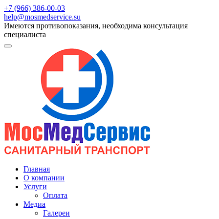
+7 (966) 386-00-03
help@mosmedservice.su
Имеются противопоказания, необходима консультация
специалиста
Главная
О компании
Услуги
Оплата
Медиа
Галереи