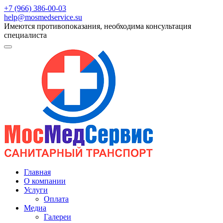
+7 (966) 386-00-03
help@mosmedservice.su
Имеются противопоказания, необходима консультация
специалиста
Главная
О компании
Услуги
Оплата
Медиа
Галереи