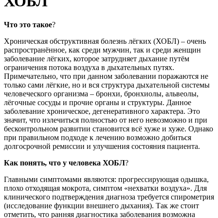
ХОБЛ
Что это такое
?
Хроническая обструктивная болезнь лёгких (ХОБЛ) – очень
распространённое, как среди мужчин, так и среди женщин
заболевание лёгких, которое затрудняет дыхание путём
ограничения потока воздуха в дыхательных путях.
Примечательно, что при данном заболевании поражаются не
только сами лёгкие, но и вся структура дыхательной системы
человеческого организма – бронхи, бронхиолы, альвеолы,
лёгочные сосуды и прочие органы и структуры. Данное
заболевание хроническое, дегенеративного характера. Это
значит, что излечиться полностью от него невозможно и при
бесконтрольном развитии становится всё хуже и хуже. Однако
при правильном подходе к лечению возможно добиться
долгосрочной ремиссии и улучшения состояния пациента.
Как понять, что у человека ХОБЛ
?
Главными симптомами являются: прогрессирующая одышка,
плохо отходящая мокрота, симптом «нехватки воздуха». Для
клинического подтверждения диагноза требуется спирометрия
(исследование функции внешнего дыхания). Так же стоит
отметить, что ранняя диагностика заболевания возможна