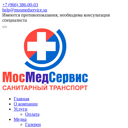
+7 (966) 386-00-03
help@mosmedservice.su
Имеются противопоказания, необходима консультация
специалиста
Главная
О компании
Услуги
Оплата
Медиа
Галереи