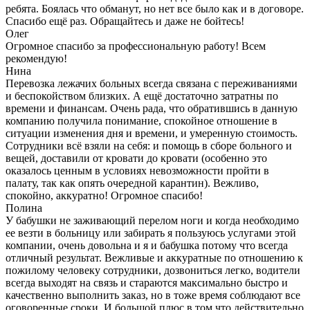
ребята. Боялась что обманут, но нет все было как и в договоре.
Спасибо ещё раз. Обращайтесь и даже не бойтесь!
Олег
Огромное спасибо за профессиональную работу! Всем
рекомендую!
Нина
Перевозка лежачих больных всегда связана с переживаниями
и беспокойством близких. А ещё достаточно затратны по
времени и финансам. Очень рада, что обратившись в данную
компанию получила понимание, спокойное отношение в
ситуации изменения дня и времени, и умеренную стоимость.
Сотрудники всё взяли на себя: и помощь в сборе больного и
вещей, доставили от кровати до кровати (особенно это
оказалось ценным в условиях невозможности пройти в
палату, так как опять очередной карантин). Вежливо,
спокойно, аккуратно! Огромное спасибо!
Полина
У бабушки не заживающий перелом ноги и когда необходимо
ее везти в больницу или забирать я пользуюсь услугами этой
компании, очень довольна и я и бабушка потому что всегда
отличный результат. Вежливые и аккуратные по отношению к
пожилому человеку сотрудники, дозвониться легко, водители
всегда выходят на связь и стараются максимально быстро и
качественно выполнить заказ, но в тоже время соблюдают все
оговоренные сроки. И большой плюс в том что действительно