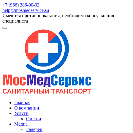
+7 (966) 386-00-03
help@mosmedservice.su
Имеются противопоказания, необходима консультация
специалиста
Главная
О компании
Услуги
Оплата
Медиа
Галереи