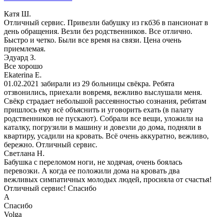
Катя Ш.
Отличный сервис. Привезли бабушку из гкб36 в пансионат в
день обращения. Везли без родственников. Все отлично.
Быстро и четко. Были все время на связи. Цена очень
приемлемая.
Эдуард З.
Все хорошо
Ekaterina E.
01.02.2021 забирали из 29 больницы свёкра. Ребята
отзвонились, приехали вовремя, вежливо выслушали меня.
Свёкр страдает небольшой рассеянностью сознания, ребятам
пришлось ему всё объяснить и уговорить ехать (в палату
родственников не пускают). Собрали все вещи, уложили на
каталку, погрузили в машину и довезли до дома, подняли в
квартиру, усадили на кровать. Всё очень аккуратно, вежливо,
бережно. Отличный сервис.
Светлана Н.
Бабушка с переломом ноги, не ходячая, очень боялась
перевозки. А когда ее положили дома на кровать два
вежливых симпатичных молодых людей, просияла от счастья!
Отличный сервис! Спасибо
A
Спасибо
Volga