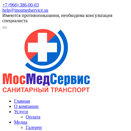
+7 (966) 386-00-03
help@mosmedservice.su
Имеются противопоказания, необходима консультация
специалиста
Главная
О компании
Услуги
Оплата
Медиа
Галереи