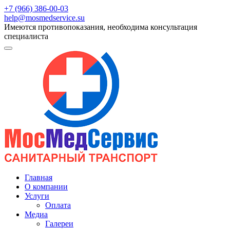
+7 (966) 386-00-03
help@mosmedservice.su
Имеются противопоказания, необходима консультация
специалиста
Главная
О компании
Услуги
Оплата
Медиа
Галереи